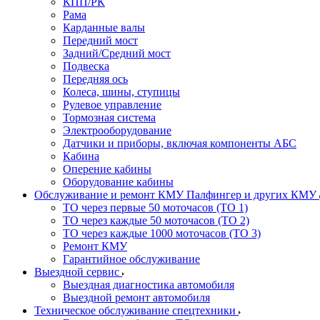
КПП/РК
Рама
Карданные валы
Передний мост
Задний/Средний мост
Подвеска
Передняя ось
Колеса, шины, ступицы
Рулевое управление
Тормозная система
Электрооборудование
Датчики и приборы, включая компоненты АБС
Кабина
Оперение кабины
Оборудование кабины
Обслуживание и ремонт КМУ Палфингер и других КМУ
ТО через первые 50 моточасов (ТО 1)
ТО через каждые 50 моточасов (ТО 2)
ТО через каждые 1000 моточасов (ТО 3)
Ремонт КМУ
Гарантийное обслуживание
Выездной сервис
Выездная диагностика автомобиля
Выездной ремонт автомобиля
Техническое обслуживание спецтехники