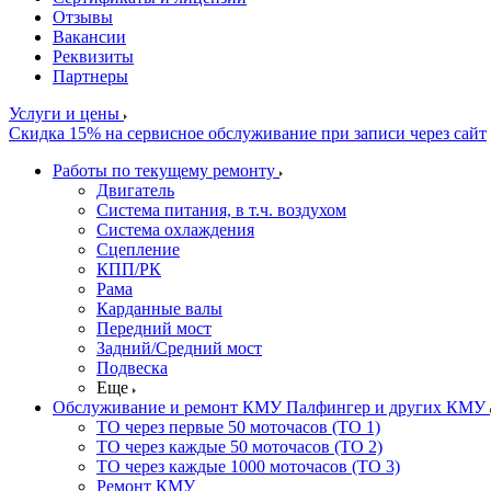
Отзывы
Вакансии
Реквизиты
Партнеры
Услуги и цены
Скидка 15% на сервисное обслуживание при записи через сайт
Работы по текущему ремонту
Двигатель
Система питания, в т.ч. воздухом
Система охлаждения
Сцепление
КПП/РК
Рама
Карданные валы
Передний мост
Задний/Средний мост
Подвеска
Еще
Обслуживание и ремонт КМУ Палфингер и других КМУ
ТО через первые 50 моточасов (ТО 1)
ТО через каждые 50 моточасов (ТО 2)
ТО через каждые 1000 моточасов (ТО 3)
Ремонт КМУ