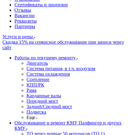
Сертификаты и лицензии
Отзывы
Вакансии
Реквизиты
Партнеры
Услуги и цены
Скидка 15% на сервисное обслуживание при записи через
сайт
Работы по текущему ремонту
Двигатель
Система питания, в т.ч. воздухом
Система охлаждения
Сцепление
КПП/РК
Рама
Карданные валы
Передний мост
Задний/Средний мост
Подвеска
Еще
Обслуживание и ремонт КМУ Палфингер и других
КМУ
ТО через первые 50 моточасов (ТО 1)