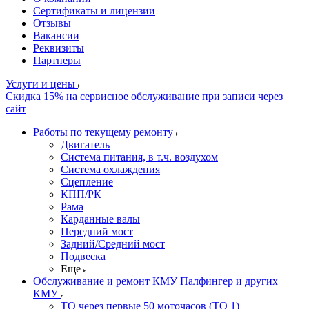
Сертификаты и лицензии
Отзывы
Вакансии
Реквизиты
Партнеры
Услуги и цены
Скидка 15% на сервисное обслуживание при записи через
сайт
Работы по текущему ремонту
Двигатель
Система питания, в т.ч. воздухом
Система охлаждения
Сцепление
КПП/РК
Рама
Карданные валы
Передний мост
Задний/Средний мост
Подвеска
Еще
Обслуживание и ремонт КМУ Палфингер и других
КМУ
ТО через первые 50 моточасов (ТО 1)