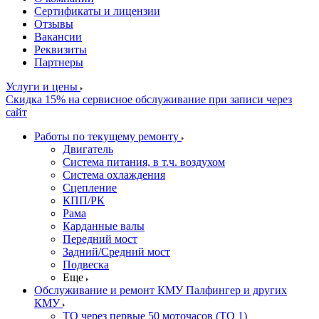
Сертификаты и лицензии
Отзывы
Вакансии
Реквизиты
Партнеры
Услуги и цены
Скидка 15% на сервисное обслуживание при записи через
сайт
Работы по текущему ремонту
Двигатель
Система питания, в т.ч. воздухом
Система охлаждения
Сцепление
КПП/РК
Рама
Карданные валы
Передний мост
Задний/Средний мост
Подвеска
Еще
Обслуживание и ремонт КМУ Палфингер и других
КМУ
ТО через первые 50 моточасов (ТО 1)