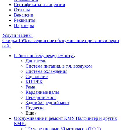
Сертификаты и лицензии
Отзывы
Вакансии
Реквизиты
Партнеры
Услуги и цены
Скидка 15% на сервисное обслуживание при записи через
сайт
Работы по текущему ремонту
Двигатель
Система питания, в т.ч. воздухом
Система охлаждения
Сцепление
КПП/РК
Рама
Карданные валы
Передний мост
Задний/Средний мост
Подвеска
Еще
Обслуживание и ремонт КМУ Палфингер и других
КМУ
ТО через первые 50 моточасов (ТО 1)