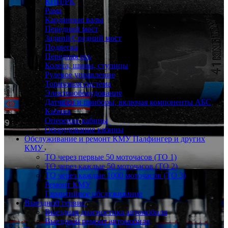
КПП/РК
Рама
Карданные валы
Передний мост
Задний/Средний мост
Подвеска
Передняя ось
Колеса, шины, ступицы
Рулевое управление
Тормозная система
Электрооборудование
Датчики и приборы, включая компоненты АБС
Кабина
Оперение кабины
Оборудование кабины
Обслуживание и ремонт КМУ Палфингер и других
КМУ
ТО через первые 50 моточасов (ТО 1)
ТО через каждые 50 моточасов (ТО 2)
ТО через каждые 1000 моточасов (ТО 3)
Ремонт КМУ
Гарантийное обслуживание
Выездной сервис
Выездная диагностика автомобиля
Выездной ремонт автомобиля