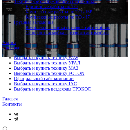
Техническое обслуживание спецтехники
Единичные работы по ТО
Комплексные работы по ТО - J6P
Комплексные работы по ТО - J7
Грузовая автомойка
Комплексная мойка грузового автомобиля
Стандартная мойка грузового автомобиля
Акции
Продажи
Выбрать и купить технику FAW
Выбрать и купить технику УРАЛ
Выбрать и купить технику МАЗ
Выбрать и купить технику FOTON
Официальный сайт компании
Выбрать и купить технику JAC
Выбрать и купить вездеходы ТРЭКОЛ
Галерея
Контакты