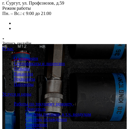
г. Сургут, ул. Профсоюзов, д.59
Режим работы
Пн. – Вс.: с 9:00 до 21:00
Запись онлайн
О нас
О компании
Сертификаты и лицензии
Отзывы
Вакансии
Реквизиты
Партнеры
Услуги и цены
Работы по текущему ремонту
Двигатель
Система питания, в т.ч. воздухом
Система охлаждения
Сцепление